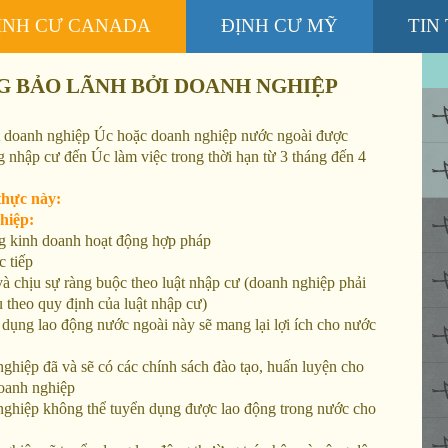
ỊNH CƯ CANADA
ĐỊNH CƯ MỸ
TIN
G BẢO LÃNH BỞI DOANH NGHIỆP
ột doanh nghiệp Úc hoặc doanh nghiệp nước ngoài được
 nhập cư đến Úc làm việc trong thời hạn từ 3 tháng đến 4
thực này:
iệp:
kinh doanh hoạt động hợp pháp
 tiếp
chịu sự ràng buộc theo luật nhập cư (doanh nghiệp phải
u theo quy định của luật nhập cư)
ụng lao động nước ngoài này sẽ mang lại lợi ích cho nước
iệp đã và sẽ có các chính sách đào tạo, huấn luyện cho
doanh nghiệp
hiệp không thể tuyển dụng được lao động trong nước cho