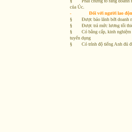
§ Phải chứng tỏ rằng doanh ngh
của Úc.
- Đối với người lao độn
§ Được bảo lãnh bởi doanh ng
§ Được trả mức lương tối thiể
§ Có bằng cấp, kinh nghiệm làm
tuyển dụng
§ Có trình độ tiếng Anh đủ để l