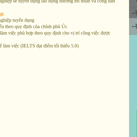
iệp sẽ tuyển dụng lao động thường trú nhân và công dân
g:
hiệp tuyển dụng
u theo quy định của chính phủ Úc
 việc phù hợp theo quy định cho vị trí công việc được
àm việc (IELTS đạt điểm tối thiểu 5.0)