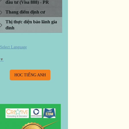
đầu tư (Visa 888) - PR
Thang điểm định cư
Thị thực diện bảo lãnh gia
đình
Select Language
▼
HỌC TIẾNG ANH