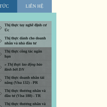
 TỨC
LIÊN HỆ
Thị thực tay nghề định cư
Úc
Thị thực dành cho doanh
nhân và nhà đầu tư
Thị thực công tác ngắn
hạn
Thị thực lao động bảo
lãnh bởi DN
Thị thực doanh nhân tài
năng (Visa 132) - PR
Thị thực thương nhân và
đầu tư (Visa 188) - TR
Thị thực thương nhân và