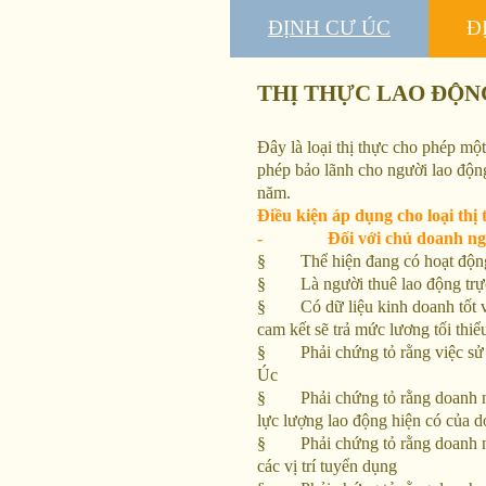
ĐỊNH CƯ ÚC
Đ
THỊ THỰC LAO ĐỘN
Đây là loại thị thực cho phép m
phép bảo lãnh cho người lao động
năm.
Điều kiện áp dụng cho loại thị 
- Đối với chủ doanh ngh
§ Thể hiện đang có hoạt động 
§ Là người thuê lao động trực
§ Có dữ liệu kinh doanh tốt và 
cam kết sẽ trả mức lương tối thiể
§ Phải chứng tỏ rằng việc sử d
Úc
§ Phải chứng tỏ rằng doanh ngh
lực lượng lao động hiện có của 
§ Phải chứng tỏ rằng doanh ng
các vị trí tuyển dụng