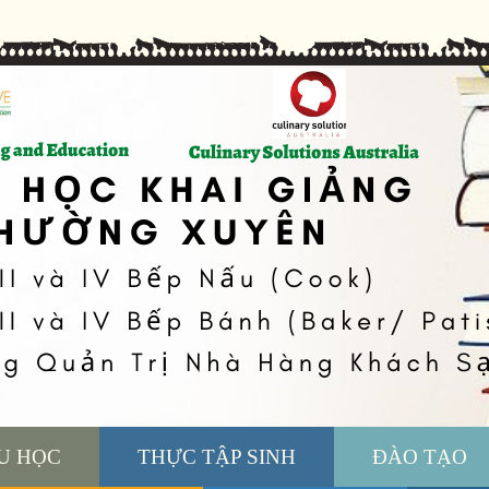
U HỌC
THỰC TẬP SINH
ĐÀO TẠO