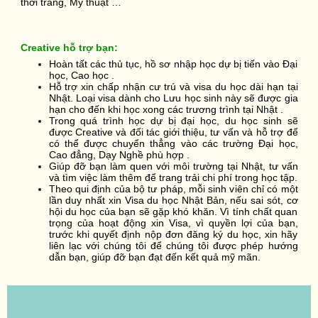
thời trang, Mỹ thuật …
Creative hỗ trợ bạn:
Hoàn tất các thủ tục, hồ sơ nhập học dự bị tiến vào Đại
học, Cao học .
Hỗ trợ xin chấp nhận cư trú và visa du học dài hạn tại
Nhật. Loại visa dành cho Lưu học sinh này sẽ được gia
hạn cho đến khi học xong các trương trình tại Nhật .
Trong quá trình học dự bị đại học, du học sinh sẽ
được Creative và đối tác giới thiệu, tư vấn và hỗ trợ để
có thể được chuyển thẳng vào các trường Đại học,
Cao đẳng, Dạy Nghề phù hợp .
Giúp đỡ bạn làm quen với môi trường tại Nhật, tư vấn
và tìm việc làm thêm để trang trải chi phí trong học tập.
Theo qui định của bộ tư pháp, mỗi sinh viên chỉ có một
lần duy nhất xin Visa du học Nhật Bản, nếu sai sót, cơ
hội du học của bạn sẽ gặp khó khăn. Vì tính chất quan
trọng của hoạt động xin Visa, vì quyền lợi của bạn,
trước khi quyết định nộp đơn đăng ký du học, xin hãy
liên lạc với chúng tôi để chúng tôi được phép hướng
dẫn bạn, giúp đỡ bạn đạt đến kết quả mỹ mãn.