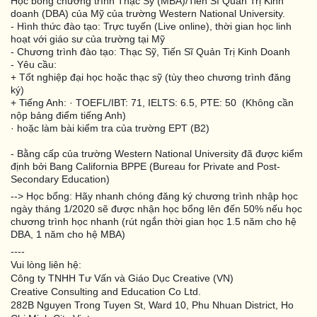
Học bổng chương trình Thạc Sỹ (MBA)/Tiến Sĩ Quản Trị Kinh
doanh (DBA) của Mỹ của trường Western National University.
- Hình thức đào tạo: Trực tuyến (Live online), thời gian học linh
hoạt với giáo sư của trường tại Mỹ
- Chương trình đào tạo: Thạc Sỹ, Tiến Sĩ Quản Trị Kinh Doanh
- Yêu cầu:
+ Tốt nghiệp đại học hoặc thạc sỹ (tùy theo chương trình đăng
ký)
+ Tiếng Anh: · TOEFL/IBT: 71, IELTS: 6.5, PTE: 50 (Không cần
nộp bảng điểm tiếng Anh)
· hoặc làm bài kiểm tra của trường EPT (B2)
- Bằng cấp của trường Western National University đã được kiểm
định bởi Bang California BPPE (Bureau for Private and Post-
Secondary Education)
--> Học bổng: Hãy nhanh chóng đăng ký chương trình nhập học
ngày tháng 1/2020 sẽ được nhận học bổng lên đến 50% nếu học
chương trình học nhanh (rút ngắn thời gian học 1.5 năm cho hệ
DBA, 1 năm cho hệ MBA)
----
Vui lòng liên hệ:
Công ty TNHH Tư Vấn và Giáo Dục Creative (VN)
Creative Consulting and Education Co Ltd.
282B Nguyen Trong Tuyen St, Ward 10, Phu Nhuan District, Ho