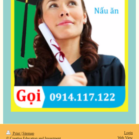
Login
Print
|
Sitemap
Web View
© Creative Education and Investment