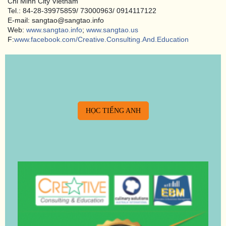
Chi Minh City Vietnam
Tel.: 84-28-39975859/ 73000963/ 0914117122
E-mail: sangtao@sangtao.info
Web:
www.sangtao.info
;
www.sangtao.us
F:
www.facebook.com/Creative.Consulting.And.Education
HỌC TIẾNG ANH